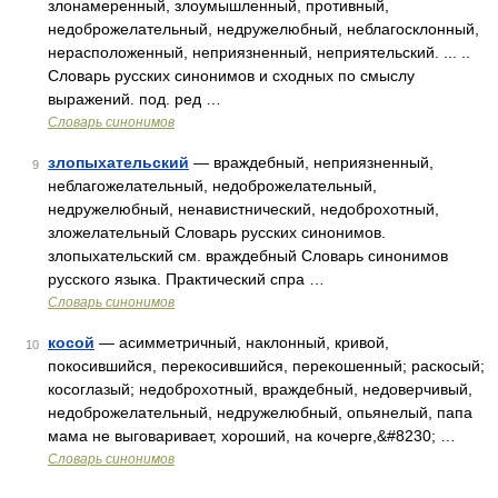
злонамеренный, злоумышленный, противный,
недоброжелательный, недружелюбный, неблагосклонный,
нерасположенный, неприязненный, неприятельский. ... ..
Словарь русских синонимов и сходных по смыслу
выражений. под. ред …
Словарь синонимов
злопыхательский
— враждебный, неприязненный,
9
неблагожелательный, недоброжелательный,
недружелюбный, ненавистнический, недоброхотный,
зложелательный Словарь русских синонимов.
злопыхательский см. враждебный Словарь синонимов
русского языка. Практический спра …
Словарь синонимов
косой
— асимметричный, наклонный, кривой,
10
покосившийся, перекосившийся, перекошенный; раскосый;
косоглазый; недоброхотный, враждебный, недоверчивый,
недоброжелательный, недружелюбный, опьянелый, папа
мама не выговаривает, хороший, на кочерге,&#8230; …
Словарь синонимов