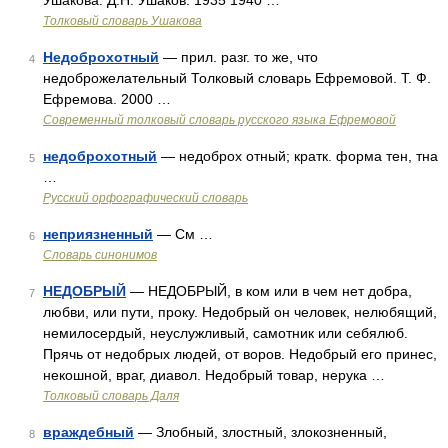
Ушакова. Д.Н. Ушаков. 1935 1940 …
Толковый словарь Ушакова
Недоброхотный
— прил. разг. то же, что
4
недоброжелательный Толковый словарь Ефремовой. Т. Ф.
Ефремова. 2000 …
Современный толковый словарь русского языка Ефремовой
недоброхотный
— недоброх отный; кратк. форма тен, тна
5
…
Русский орфографический словарь
неприязненный
— См …
6
Словарь синонимов
НЕДОБРЫЙ
— НЕДОБРЫЙ, в ком или в чем нет добра,
7
любви, или пути, проку. Недобрый он человек, нелюбящий,
немилосердый, неуслужливый, самотник или себялюб.
Прячь от недобрых людей, от воров. Недобрый его принес,
некошной, враг, диавол. Недобрый товар, нерука …
Толковый словарь Даля
враждебный
— Злобный, злостный, злокозненный,
8