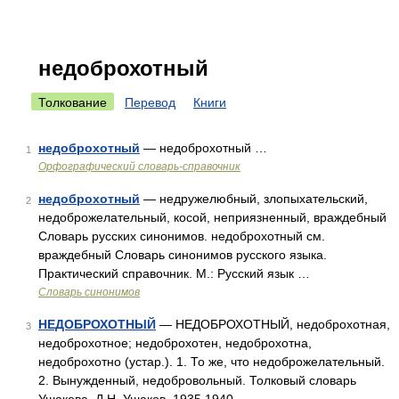
недоброхотный
Толкование
Перевод
Книги
недоброхотный
— недоброхотный …
1
Орфографический словарь-справочник
недоброхотный
— недружелюбный, злопыхательский,
2
недоброжелательный, косой, неприязненный, враждебный
Словарь русских синонимов. недоброхотный см.
враждебный Словарь синонимов русского языка.
Практический справочник. М.: Русский язык …
Словарь синонимов
НЕДОБРОХОТНЫЙ
— НЕДОБРОХОТНЫЙ, недоброхотная,
3
недоброхотное; недоброхотен, недоброхотна,
недоброхотно (устар.). 1. То же, что недоброжелательный.
2. Вынужденный, недобровольный. Толковый словарь